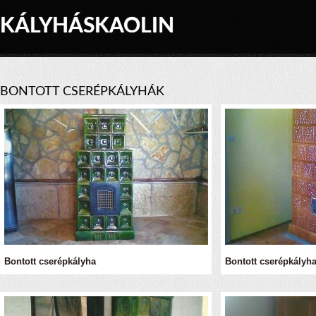
KÁLYHÁSKAOLIN
BONTOTT CSERÉPKÁLYHÁK
Oldalak
Bontott cserépkályha
Bontott cserépkályh