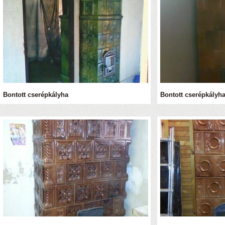
Bontott cserépkályha
Bontott cserépkályh