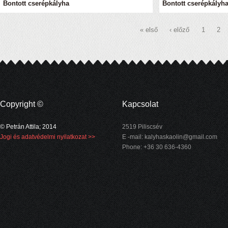
Bontott cserépkályha
Bontott cserépkályh
« első
‹ előző
1
2
Copyright ©
Kapcsolat
© Petrán Attila; 2014
2519 Piliscsév
Jogi és adatvédelmi nyilatkozat >>
E -mail:
kalyhaskaolin@gmail.com
Phone: +36 30 636-4360