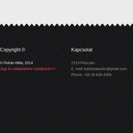
Copyright ©
Kapcsolat
© Petrán Attila; 2014
2519 Piliscsév
Jogi és adatvédelmi nyilatkozat >>
E -mail:
kalyhaskaolin@gmail.com
Phone: +36 30 636-4360