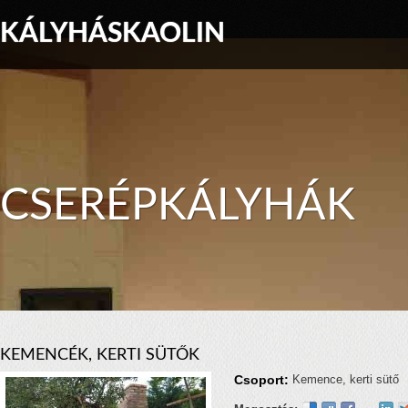
KÁLYHÁSKAOLIN
CSERÉPKÁLYHÁK
KEMENCÉK, KERTI SÜTŐK
Csoport:
Kemence, kerti sütő