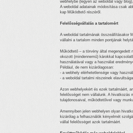
webhelybe (legyen az weboldal vagy blog)
A weboldal adatainak módosítása csak abb
kap Működtető részéről.
Felelősségvállalás a tartalomért
A weboldal tartalmának összeállításakor 
vállalni a tartalom minden pontjának helyt
Működtető – a törvény által megengedett m
okozott (mindennemű) károkkal kapcsolat
használatával vagy a használat eredmény
Például, de nem kizárólagosan:
- a webhely elérhetetlensége vagy használ
- a weboldal tartalmi részeinek elavultsá
Azon webhelyekért és ezek tartalmáért, 
felelősséget nem vállalunk. A hivatkozás 
tulajdonosaival, működtetőivel vagy munk
Amennyiben jelen webhelyen olyan hivatko
kizárólag a felhasználók kényelmét szolgá
vállal felelősséget azok tartalmáért.