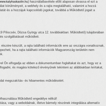
) használatbavétele előtt alaposan olvassa el ezt a
www.kalyhaskaolin.hu
lat körülményeit, a webhely és a rajta megtalálható, valamint a hozzá
atát és a hozzájuk kapcsolódó jogokat, továbbá a Működtető jogait a
519 Piliscsév, Dózsa György utca 12. továbbiakban: Működtető) tulajdonában
 és szolgáltatásait működteti.
részére készült, a rajta található információk erre az országra vonatkoznak,
ezheti, ha a rajta található információk Magyarország területén nem
ek.
el Ön elfogadja az ebben a dokumentumban foglaltakat és azt, hogy ez a
ogadni, és magára kötelező érvényűnek tekinteni az alábbiakban leírtakat,
oldal megszakítás- és hibamentes működéséért.
elhasználása Működtető engedélye nélkül!
ása, vagy a weboldalnak, illetve bármely részének integrálása alternatív