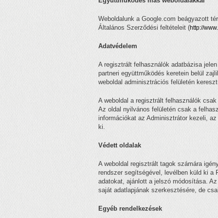
Együttműködés más weboldalakkal
Weboldalunk a Google.com beágyazott térk
Általános Szerződési feltételeit (
http://www.
Adatvédelem
A regisztrált felhasználók adatbázisa jele
partneri együttműködés keretein belül zajl
weboldal adminisztrációs felületén keresztü
A weboldal a regisztrált felhasználók csak
Az oldal nyilvános felületén csak a felha
információkat az Adminisztrátor kezeli, 
ki.
Védett oldalak
A weboldal regisztrált tagok számára igén
rendszer segítségével, levélben küld ki
adatokat, ajánlott a jelszó módosítása. A
saját adatlapjának szerkesztésére, de csak
Egyéb rendelkezések