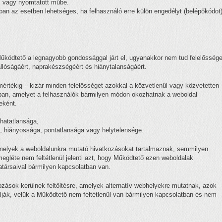
, vagy nyomtatott műbe.
an az esetben lehetséges, ha felhasználó erre külön engedélyt (belépőkódot
Működtető a legnagyobb gondossággal járt el, ugyanakkor nem tud felelőssége
állóságáért, naprakészségéért és hiánytalanságáért.
értékig – kizár minden felelősséget azokkal a közvetlenül vagy közvetetten
ban, amelyet a felhasználók bármilyen módon okozhatnak a weboldal
eként.
hatatlansága,
ga, hiányossága, pontatlansága vagy helytelensége.
amelyek a weboldalunkra mutató hivatkozásokat tartalmaznak, semmilyen
megléte nem feltétlenül jelenti azt, hogy Működtető ezen weboldalak
atársaival bármilyen kapcsolatban van.
zások kerülnek feltöltésre, amelyek alternatív webhelyekre mutatnak, azok
lják, velük a Működtető nem feltétlenül van bármilyen kapcsolatban és nem