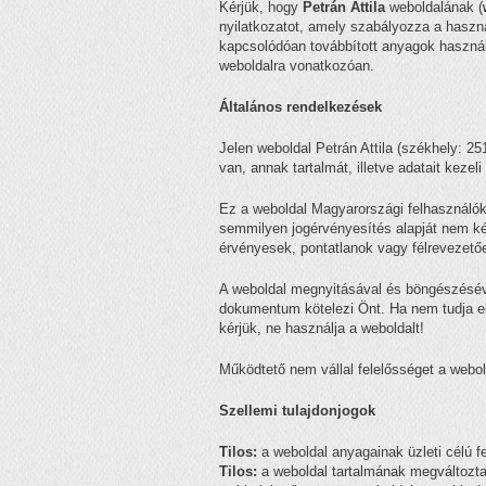
Kérjük, hogy
Petrán Attila
weboldalának (
nyilatkozatot, amely szabályozza a haszná
kapcsolódóan továbbított anyagok használ
weboldalra vonatkozóan.
Általános rendelkezések
Jelen weboldal Petrán Attila (székhely: 2
van, annak tartalmát, illetve adatait kezeli
Ez a weboldal Magyarországi felhasználók 
semmilyen jogérvényesítés alapját nem kép
érvényesek, pontatlanok vagy félrevezető
A weboldal megnyitásával és böngészésév
dokumentum kötelezi Önt. Ha nem tudja elf
kérjük, ne használja a weboldalt!
Működtető nem vállal felelősséget a web
Szellemi tulajdonjogok
Tilos:
a weboldal anyagainak üzleti célú f
Tilos:
a weboldal tartalmának megváltoztat