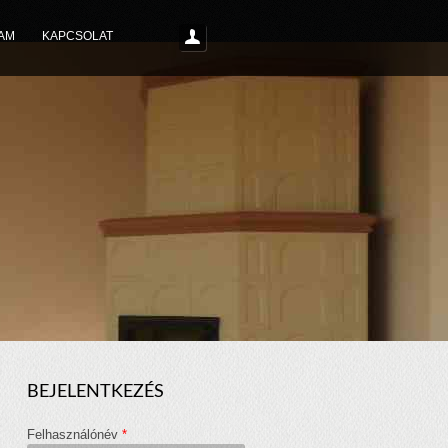
AM
KAPCSOLAT
BEJELENTKEZÉS
Felhasználónév
*