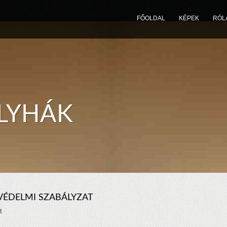
N
FŐOLDAL
KÉPEK
RÓL
LYHÁK
VÉDELMI SZABÁLYZAT
t