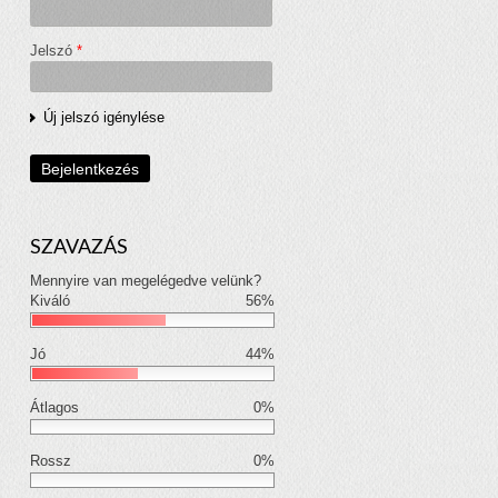
Jelszó
*
Új jelszó igénylése
SZAVAZÁS
Mennyire van megelégedve velünk?
Kiváló
56%
Jó
44%
Átlagos
0%
Rossz
0%