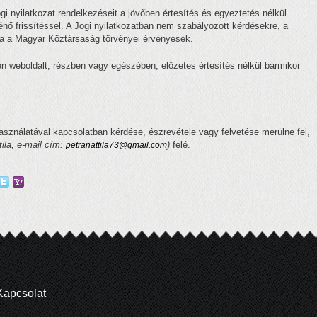
ogi nyilatkozat rendelkezéseit a jövőben értesítés és egyeztetés nélkül
nő frissítéssel. A Jogi nyilatkozatban nem szabályozott kérdésekre, a
tra a Magyar Köztársaság törvényei érvényesek.
len weboldalt, részben vagy egészében, előzetes értesítés nélkül bármikor
használatával kapcsolatban kérdése, észrevétele vagy felvetése merülne fel,
tila, e-mail cím:
)
felé.
petranattila73@gmail.com
Kapcsolat