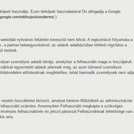
épeit használja. Ezen térképek használatával Ön elfogadja a Google
).
google.com/intl/hu/policies/terms/
n weboldal nyilvános felületén keresztül nem bővül. A regisztráció folyamata a
ik, a partner beleegyezésével, az adatok adatbázisban történő rögzítése a
l történik.
 olyan személyes adatát tárolja, amelyhez a felhasználó maga is hozzájárult.
sználóval egyeztetett adatok jelennek meg, az azon túlmenő személyes
az Adatvédelmi előírásoknak megfelelően, tehát harmadik személynek nem adj
y esetén hozzáférést biztosít, amelyet kérésre Működtető az adminisztrációs
 a Felhasználó számára. Amennyiben Felhasználó megkapta a szükséges
z érvényes felhasználónév és jelszó párossal Felhasználónak lehetősége van 
is arra.